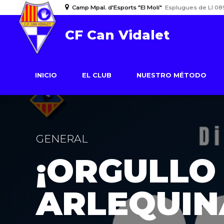
Camp Mpal. d'Esports "El Molí"
Esplugues de Ll 08
CF Can Vidalet
INICIO
EL CLUB
NUESTRO MÉTODO
GENERAL
¡ORGULLO
ARLEQUIN