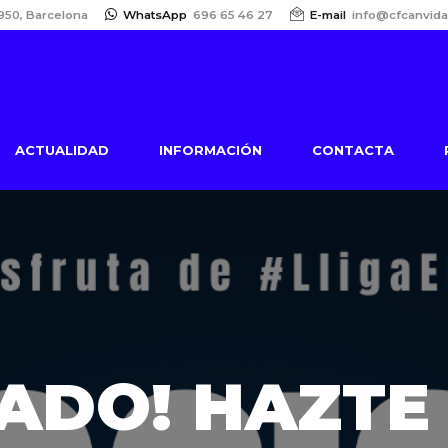
950, Barcelona
WhatsApp
696 65 46 27
E-mail
info@cfcanvida
ACTUALIDAD
INFORMACIÓN
CONTACTA
ADO! HAZTE