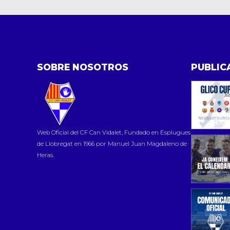
SOBRE NOSOTROS
PUBLIC
Web Oficial del CF Can Vidalet, Fundado en Esplugues
de Llobregat en 1966 por Manuel Juan Magdaleno de
Heras.