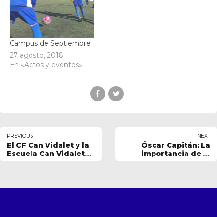
Campus de Septiembre
27 agosto, 2018
En «Actos y eventos»
PREVIOUS
NEXT
El CF Can Vidalet y la
Óscar Capitán: La
Escuela Can Vidalet
importancia de la
celebran un Carnaval
psicología en el fútbol
inolvidable en
Esplugues