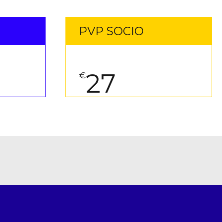
PVP SOCIO
27
€