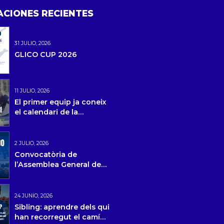
ACIONES RECIENTES
31 JULIO, 2026
GLICO CUP 2026
11 JULIO, 2026
El primer equip ja coneix
el calendari de la
temporada 2026/27 i la
pretemporada
2 JULIO, 2026
Convocatòria de
l’Assemblea General de
Socis
24 JUNIO, 2026
Sibling: aprendre dels qui
han recorregut el camí