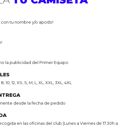
a con tu nombre y/o apodo!
o!
o no la publicidad del Primer Equipo
BLES
8, 10, 12, XS, S, M, L, XL, XXL, 3XL, 4XL
ENTREGA
ente desde la fecha de pedido
IDA
ecogida en las oficinas del club (Lunes a Viernes de 17.30h a