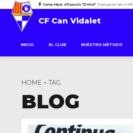
Camp Mpal. d'Esports "El Molí"
Esplugues de Ll 08
CF Can Vidalet
INICIO
EL CLUB
NUESTRO MÉTODO
HOME
TAG
BLOG