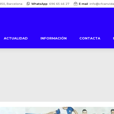
950, Barcelona
WhatsApp
696 65 46 27
E-mail
info@cfcanvida
ACTUALIDAD
INFORMACIÓN
CONTACTA