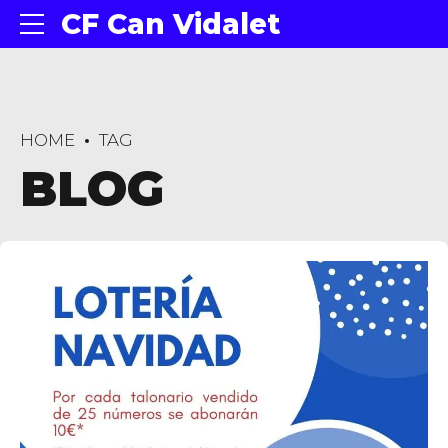
CF Can Vidalet
HOME
TAG
BLOG