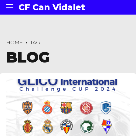
CF Can Vidalet
HOME
TAG
BLOG