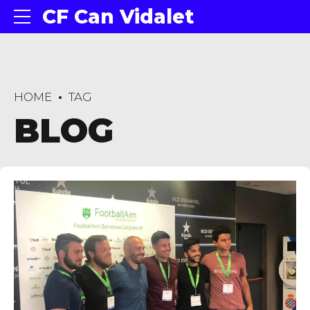
CF Can Vidalet
HOME
TAG
BLOG