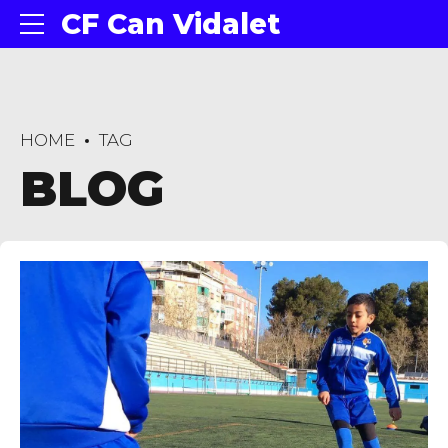
CF Can Vidalet
HOME
TAG
BLOG