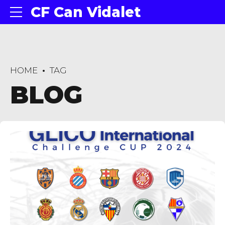
CF Can Vidalet
HOME
TAG
BLOG