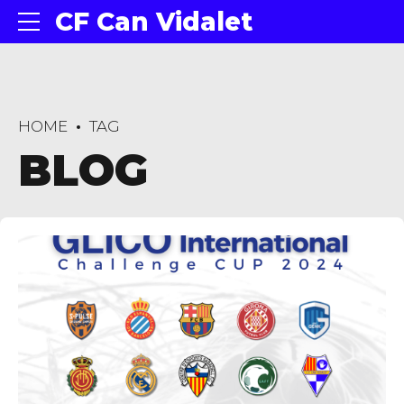
CF Can Vidalet
HOME
TAG
BLOG