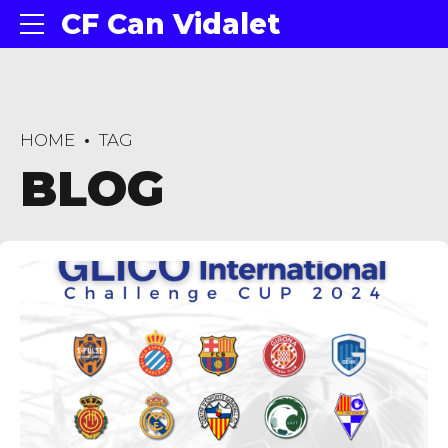
CF Can Vidalet
HOME
TAG
BLOG