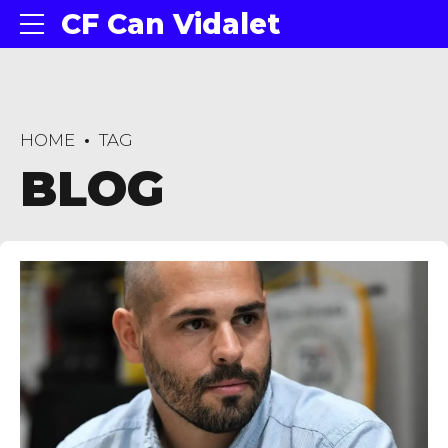
CF Can Vidalet
HOME
TAG
BLOG