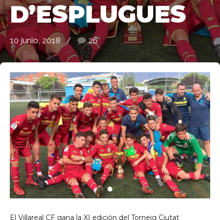
D’ESPLUGUES
10 junio, 2018
26
de Ll 08950, Barcelona
El Villareal CF gana la XI edición del Torneig Ciutat