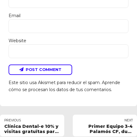
Email
Website
POST COMMENT
Este sitio usa Akismet para reducir el spam.
Aprende
cómo se procesan los datos de tus comentarios.
PREVIOUS
NEXT
Clínica Dental-e 10% y
Primer Equipo 3-4
visitas gratuïtas para
Palamós CF, dura
tí
derrota en la séptima