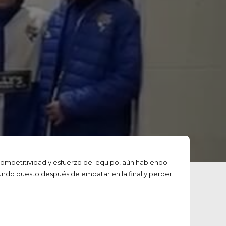
ompetitividad y esfuerzo del equipo, aún habiendo
segundo puesto después de empatar en la final y perder