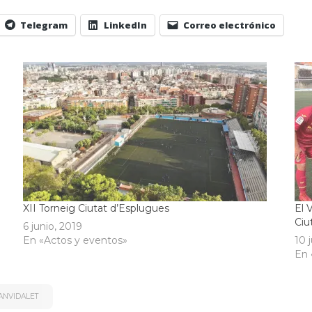
Telegram
LinkedIn
Correo electrónico
XII Torneig Ciutat d’Esplugues
El 
Ciu
6 junio, 2019
En «Actos y eventos»
10 
En 
ANVIDALET