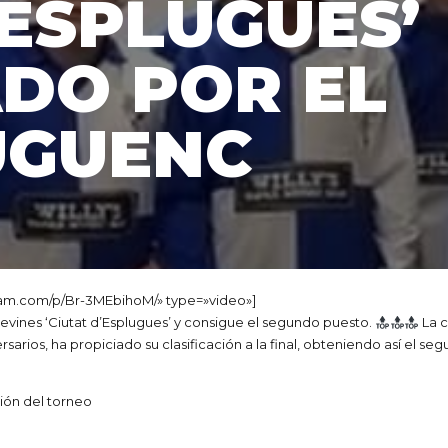
’ESPLUGUES’
DO POR EL
UGUENC
am.com/p/Br-3MEbihoM/» type=»video»]
 alevines ‘Ciutat d’Esplugues’ y consigue el segundo puesto.
La c
ersarios, ha propiciado su clasificación a la final, obteniendo así el 
ión del torneo