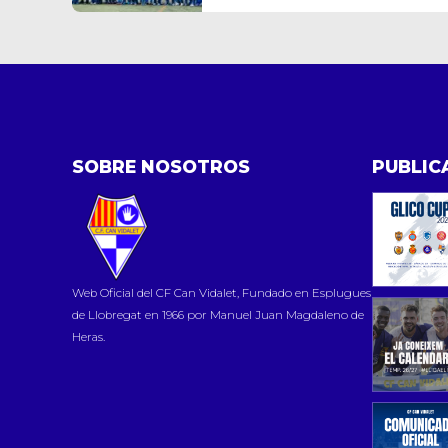
SOBRE NOSOTROS
PUBLIC
Web Oficial del CF Can Vidalet, Fundado en Esplugues
de Llobregat en 1966 por Manuel Juan Magdaleno de
Heras.