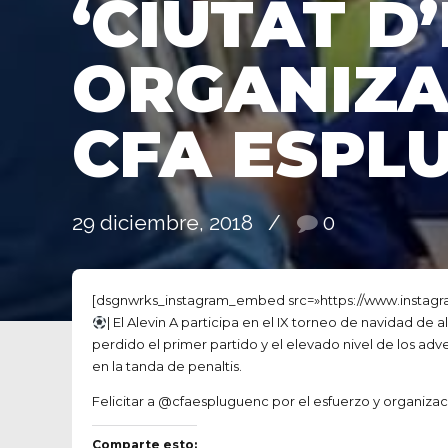
‘CIUTAT D
ORGANIZA
CFA ESPL
29 diciembre, 2018
0
[dsgnwrks_instagram_embed src=»https://www.instagr
| El Alevin A participa en el IX torneo de navidad de
perdido el primer partido y el elevado nivel de los adv
en la tanda de penaltis.
Felicitar a @cfaespluguenc por el esfuerzo y organizac
Comparte esto: