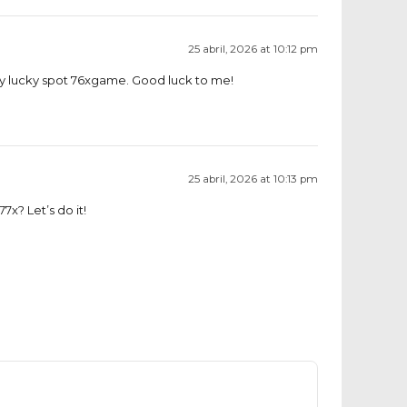
25 abril, 2026 at 10:12 pm
my lucky spot
76xgame
. Good luck to me!
25 abril, 2026 at 10:13 pm
77x
? Let’s do it!