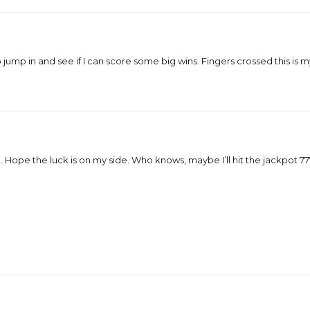
ump in and see if I can score some big wins. Fingers crossed this is 
e. Hope the luck is on my side. Who knows, maybe I’ll hit the jackpot
77