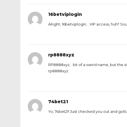
16betviplogin
Alright, 16betviplogin… VIP access, huh? Sou
rp8888xyz
RP8888xyz… bit of a weird name, but the sit
rp8888xyz
74bet21
Yo, 74bet21! Just checked you out and gott