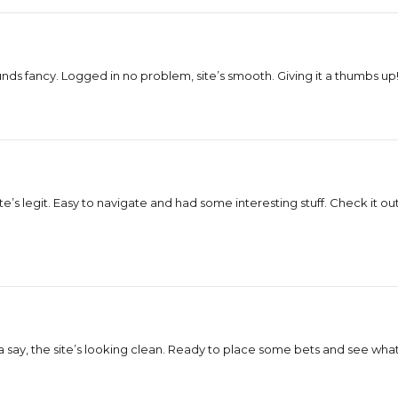
nds fancy. Logged in no problem, site’s smooth. Giving it a thumbs up! 
e’s legit. Easy to navigate and had some interesting stuff. Check it ou
a say, the site’s looking clean. Ready to place some bets and see wha