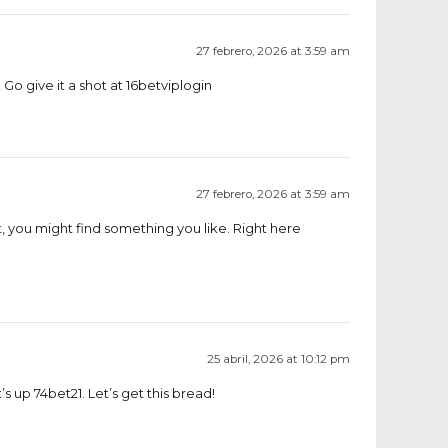
27 febrero, 2026 at 3:59 am
Go give it a shot at
16betviplogin
27 febrero, 2026 at 3:59 am
t, you might find something you like. Right here
25 abril, 2026 at 10:12 pm
t’s up
74bet21
. Let’s get this bread!