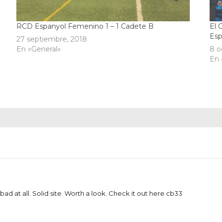
RCD Espanyol Femenino 1 – 1 Cadete B
El 
Esp
27 septiembre, 2018
En «General»
8 o
En 
bad at all. Solid site. Worth a look. Check it out here
cb33