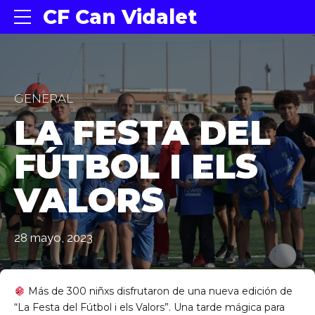
CF Can Vidalet
GENERAL
LA FESTA DEL
FÚTBOL I ELS
VALORS
28 mayo, 2023
Más de 300 niñxs disfrutaron de una nueva edición de
“La Festa del Fútbol i els Valors”. Una tarde mágica para