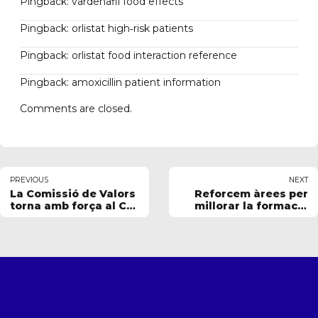
Pingback:
vardenafil food effects
Pingback:
orlistat high‑risk patients
Pingback:
orlistat food interaction reference
Pingback:
amoxicillin patient information
Comments are closed.
PREVIOUS
NEXT
La Comissió de Valors
Reforcem àrees per
torna amb força al CF
millorar la formació
Can Vidalet
de jugadors i
entrenadors