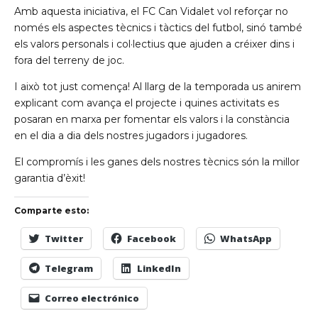
Amb aquesta iniciativa, el FC Can Vidalet vol reforçar no
només els aspectes tècnics i tàctics del futbol, sinó també
els valors personals i col·lectius que ajuden a créixer dins i
fora del terreny de joc.
I això tot just comença! Al llarg de la temporada us anirem
explicant com avança el projecte i quines activitats es
posaran en marxa per fomentar els valors i la constància
en el dia a dia dels nostres jugadors i jugadores.
El compromís i les ganes dels nostres tècnics són la millor
garantia d’èxit!
Comparte esto:
Twitter
Facebook
WhatsApp
Telegram
LinkedIn
Correo electrónico