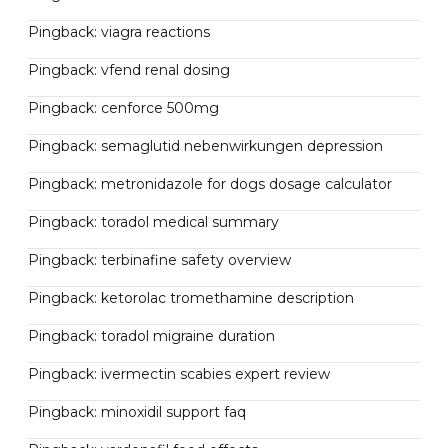
Pingback:
viagra reactions
Pingback:
vfend renal dosing
Pingback:
cenforce 500mg
Pingback:
semaglutid nebenwirkungen depression
Pingback:
metronidazole for dogs dosage calculator
Pingback:
toradol medical summary
Pingback:
terbinafine safety overview
Pingback:
ketorolac tromethamine description
Pingback:
toradol migraine duration
Pingback:
ivermectin scabies expert review
Pingback:
minoxidil support faq