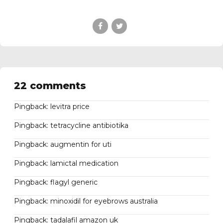
22 comments
Pingback:
levitra price
Pingback:
tetracycline antibiotika
Pingback:
augmentin for uti
Pingback:
lamictal medication
Pingback:
flagyl generic
Pingback:
minoxidil for eyebrows australia
Pingback:
tadalafil amazon uk