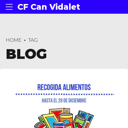
CF Can Vidalet
HOME
TAG
BLOG