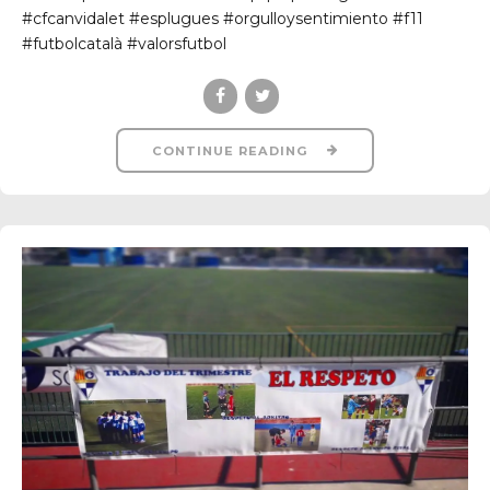
#cfcanvidalet #esplugues #orgulloysentimiento #f11
#futbolcatalà #valorsfutbol
CONTINUE READING