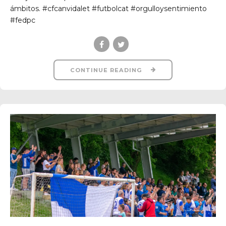
ámbitos. #cfcanvidalet #futbolcat #orgulloysentimiento
#fedpc
CONTINUE READING