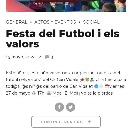
GENERAL
ACTOS Y EVENTOS
SOCIAL
Festa del Futbol i els
valors
15 mayo, 2022
3
de Ll 08950, Barcelona
Este año si, este año volvemos a organizar la «Festa del
futbol i els valors” del CF Can Vidalet
Una fiesta para
tod@s l@s niñ@s del barrio de Can Vidalet
viernes
27 de mayo
17h.
Mpal. El Molí ¡No te lo pierdas!
CONTINUE READING