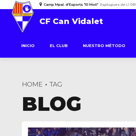
Camp Mpal. d'Esports "El Molí"
Esplugues de Ll 08
CF Can Vidalet
INICIO
EL CLUB
NUESTRO MÉTODO
HOME
TAG
BLOG