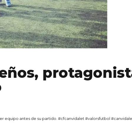
ños, protagonist
o
er equipo antes de su partido. #cfcanvidalet #valorsfutbol #canvida