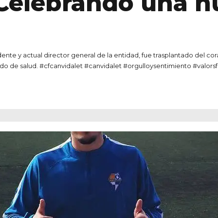
Celebrando una n
ente y actual director general de la entidad, fue trasplantado del co
tado de salud. #cfcanvidalet #canvidalet #orgulloysentimiento #valor