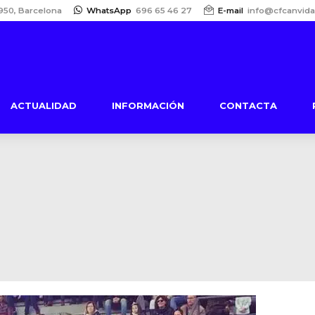
950, Barcelona
WhatsApp
696 65 46 27
E-mail
info@cfcanvida
ACTUALIDAD
INFORMACIÓN
CONTACTA