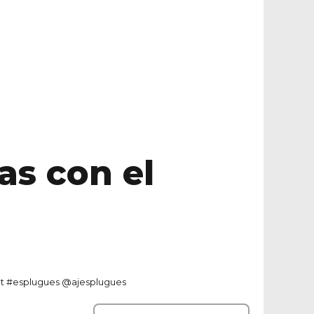
as con el
let #esplugues @ajesplugues