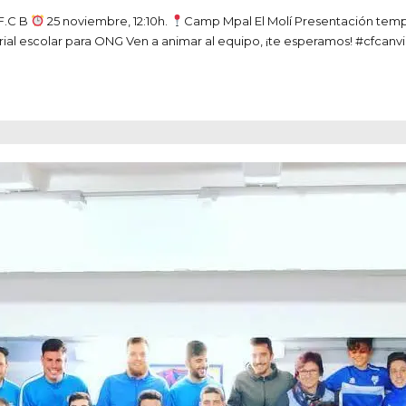
F.C B
25 noviembre, 12:10h.
Camp Mpal El Molí Presentación tem
al escolar para ONG Ven a animar al equipo, ¡te esperamos! #cfcanv