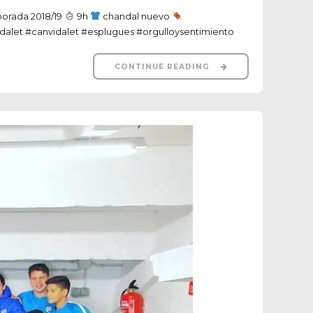
porada 2018/19
9h
chandal nuevo
idalet #canvidalet #esplugues #orgulloysentimiento
CONTINUE READING