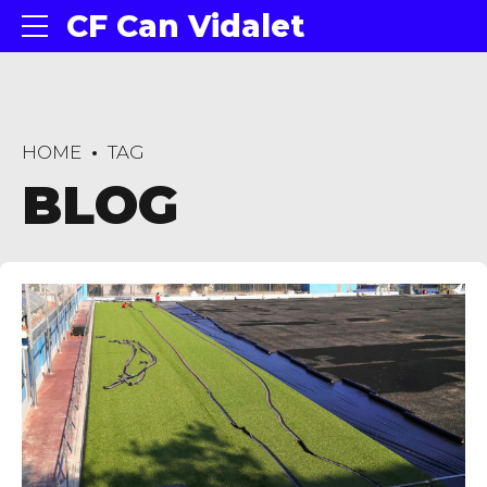
CF Can Vidalet
HOME
TAG
BLOG