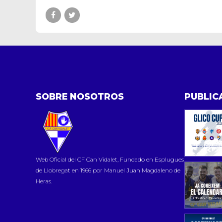
SOBRE NOSOTROS
PUBLIC
Web Oficial del CF Can Vidalet, Fundado en Esplugues
de Llobregat en 1966 por Manuel Juan Magdaleno de
Heras.