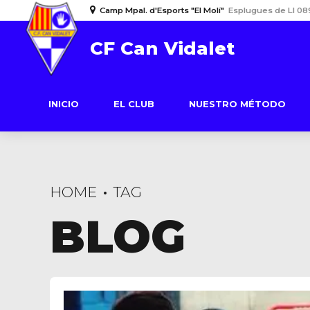
Camp Mpal. d'Esports "El Molí"
Esplugues de Ll 08
CF Can Vidalet
INICIO
EL CLUB
NUESTRO MÉTODO
HOME
TAG
BLOG