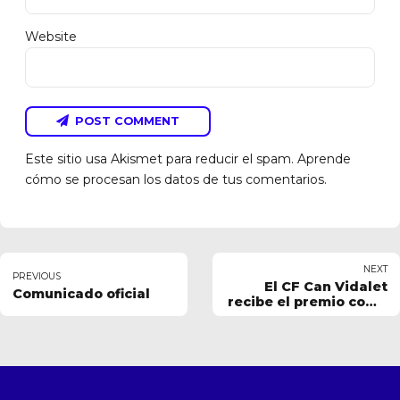
Website
POST COMMENT
Este sitio usa Akismet para reducir el spam.
Aprende
cómo se procesan los datos de tus comentarios.
NEXT
PREVIOUS
El CF Can Vidalet
Comunicado oficial
recibe el premio como
Equipo Revelación y
Raúl Capitán como
Mejor Jugador de
Primera Catalana