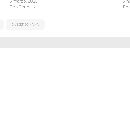
5 marzo, 2025
3 n
En «General»
En 
CANCERDEMAMA