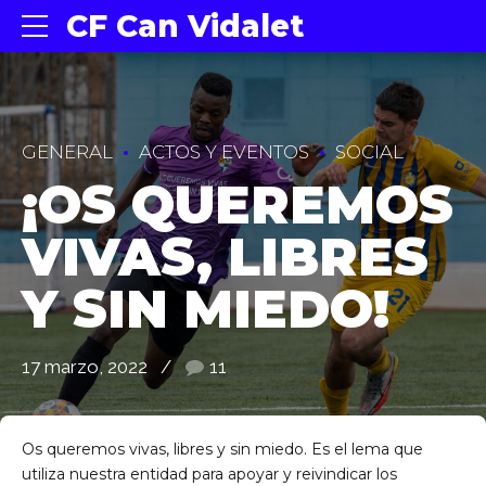
CF Can Vidalet
GENERAL
ACTOS Y EVENTOS
SOCIAL
¡OS QUEREMOS
VIVAS, LIBRES
Y SIN MIEDO!
17 marzo, 2022
11
Os queremos vivas, libres y sin miedo. Es el lema que
utiliza nuestra entidad para apoyar y reivindicar los