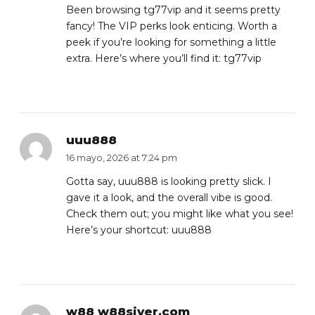
Been browsing tg77vip and it seems pretty
fancy! The VIP perks look enticing. Worth a
peek if you’re looking for something a little
extra. Here’s where you’ll find it:
tg77vip
uuu888
16 mayo, 2026 at 7:24 pm
Gotta say, uuu888 is looking pretty slick. I
gave it a look, and the overall vibe is good.
Check them out; you might like what you see!
Here’s your shortcut:
uuu888
w88 w88siver.com