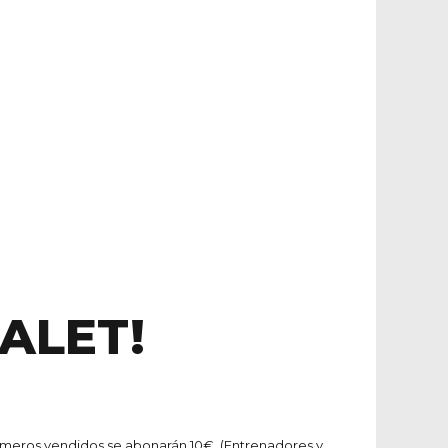
ALET!
 números vendidos se abonarán 10€. (Entrenadores y