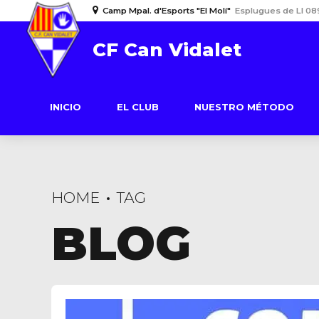
Camp Mpal. d'Esports "El Molí"
Esplugues de Ll 08
CF Can Vidalet
INICIO
EL CLUB
NUESTRO MÉTODO
HOME
TAG
BLOG