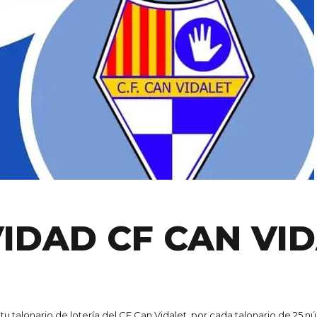
IDAD CF CAN VID
tu talonario de lotería del CF Can Vidalet, por cada talonario de 25