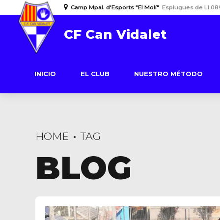
Camp Mpal. d'Esports "El Molí"
Esplugues de Ll 08
CF Can Vidalet
INICIO
EL CLUB
NUESTRO MÉTODO
HOME
TAG
BLOG