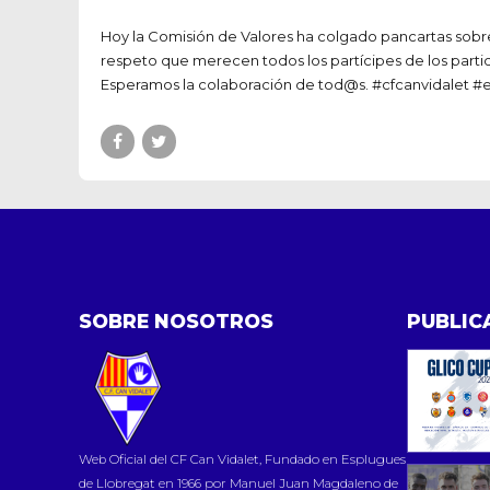
Hoy la Comisión de Valores ha colgado pancartas sobre e
respeto que merecen todos los partícipes de los partidos.
Esperamos la colaboración de tod@s. #cfcanvidalet #e
SOBRE NOSOTROS
PUBLIC
Web Oficial del CF Can Vidalet, Fundado en Esplugues
de Llobregat en 1966 por Manuel Juan Magdaleno de