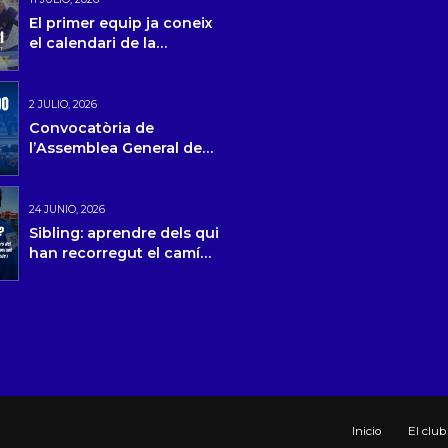
El primer equip ja coneix
el calendari de la
temporada 2026/27 i la
pretemporada
2 JULIO, 2026
Convocatòria de
l’Assemblea General de
Socis
24 JUNIO, 2026
Sibling: aprendre dels qui
han recorregut el camí
abans
Inicio
El club