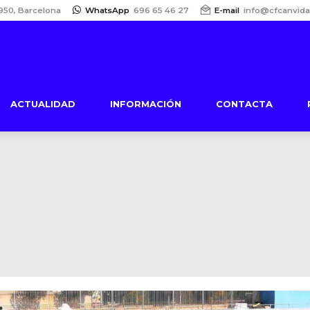
950, Barcelona
WhatsApp
696 65 46 27
E-mail
info@cfcanvida
ACTUALIDAD
INFORMACIÓN
CONTACTA